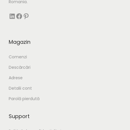
Romania.
https://www.linkedin.com/company/cisseria/
Facebook Link
Pinterest
Magazin
Comenzi
Descărcări
Adrese
Detalii cont
Parolă pierdută
Support