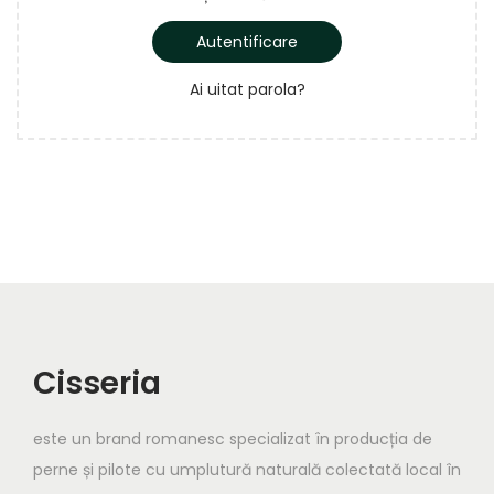
i
t
e
t
g
o
Autentificare
a
r
Ai uitat parola?
t
i
o
u
r
i
u
Cisseria
este un brand romanesc specializat în producția de
perne și pilote cu umplutură naturală colectată local în