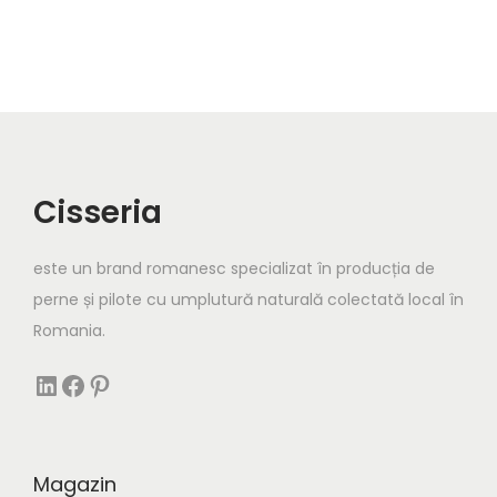
e
t
Cisseria
este un brand romanesc specializat în producția de
perne și pilote cu umplutură naturală colectată local în
Romania.
https://www.linkedin.com/company/cisseria/
Facebook Link
Pinterest
Magazin