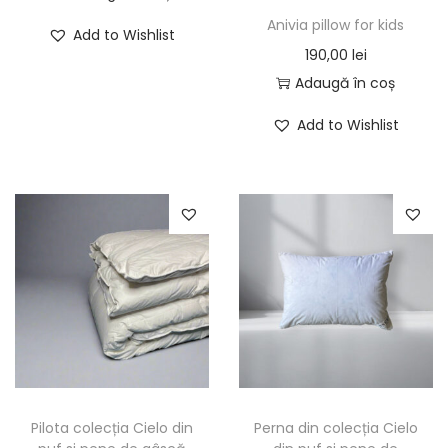
u
r
Anivia pillow for kids
Add to Wishlist
s
e
190,00
lei
a
ț
Adaugă în coș
r
u
e
r
Add to Wishlist
m
i
a
:
i
3
m
5
u
0
l
,
t
0
e
0
v
a
l
Pilota colecția Cielo din
Perna din colecția Cielo
r
e