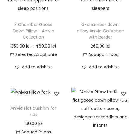
e
t
3 Chamber Goose
3-chamber down
Down Pillow – Anivia
pillow Anivia Collection
Collection
with border
I
350,00
lei
–
460,00
lei
260,00
lei
n
Selectează opțiunile
Adaugă în coș
A
t
Add to Wishlist
Add to Wishlist
c
e
e
r
s
v
t
a
p
l
Anivia Flat cushion for
r
d
kids
o
e
190,00
lei
d
p
Adaugă în coș